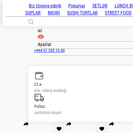
Baki
az