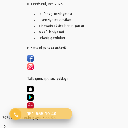
Unagi Niqiri
Hisə verilmiş ilan balığı
1 vah.
051 555 10 40
6 ₼
Səbətə əlavə et