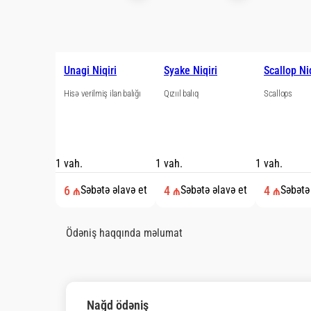
Ayarlar
+994 51 555 10 40
Əsas
Rəylər
Haqqımızda
22 ₼
min. sifariş məbləği