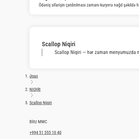
Pulsuz
çatdırılma dəyəri
Biz tövsiyə edirik
Populyar
SETLƏR
LUNCH BOX
SEVİLƏN SET
SUPLAR
NIQIRI
SUSHI TORTLAR
STREET FOOD
İCKİLƏR