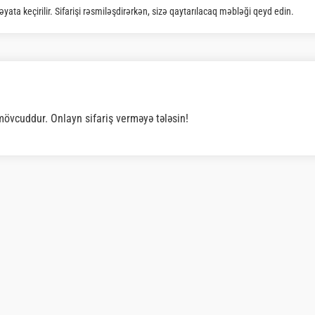
LƏR
MİNİ SETLƏR
ROLLAR