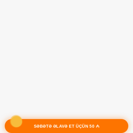
SƏBƏTƏ ƏLAVƏ ET ÜÇÜN
50 ₼