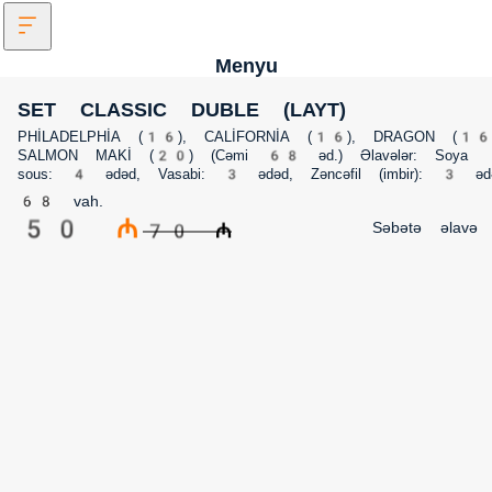
Menyu
SET CLASSIC DUBLE (LAYT)
PHİLADELPHİA (16), CALİFORNİA (16), DRAGON (16), SALMON MAKİ (20)
(Cəmi 68 əd.) Əlavələr: Soya sous: 4 ədəd, Vasabi: 3 ədəd, Zəncəfil (imbir): 
ədəd
68 vah.
50 ₼
Səbətə əlavə
70 ₼